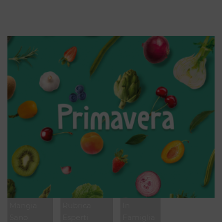
Mangia
Rubrica
In
Sano
Esperti
Famiglia