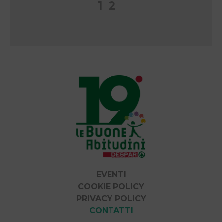
Paginazione
1
2
degli
articoli
EVENTI
COOKIE POLICY
PRIVACY POLICY
CONTATTI