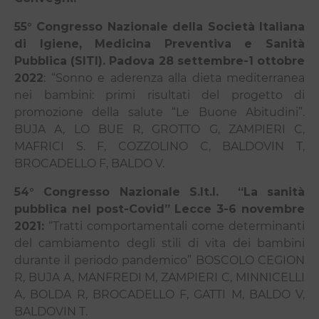
55° Congresso Nazionale della Società Italiana
di Igiene, Medicina Preventiva e Sanità
Pubblica (SITI). Padova 28 settembre-1 ottobre
2022
: “Sonno e aderenza alla dieta mediterranea
nei bambini: primi risultati del progetto di
promozione della salute “Le Buone Abitudini”.
BUJA A, LO BUE R, GROTTO G, ZAMPIERI C,
MAFRICI S. F, COZZOLINO C, BALDOVIN T,
BROCADELLO F, BALDO V.
54° Congresso Nazionale S.It.I.
“La sanità
pubblica nel post-Covid” Lecce 3-6 novembre
2021:
“Tratti comportamentali come determinanti
del cambiamento degli stili di vita dei bambini
durante il periodo pandemico” BOSCOLO CEGION
R, BUJA A, MANFREDI M, ZAMPIERI C, MINNICELLI
A, BOLDA R, BROCADELLO F, GATTI M, BALDO V,
BALDOVIN T.