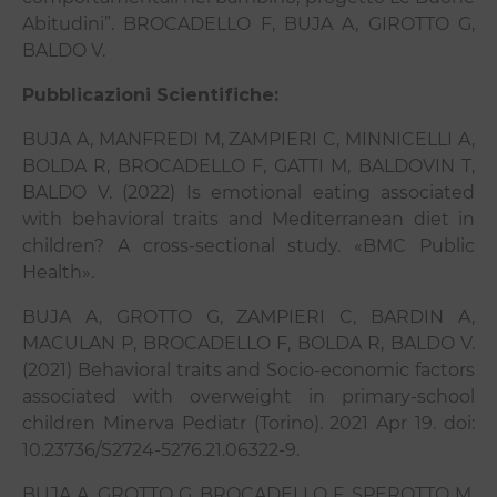
Abitudini”. BROCADELLO F, BUJA A, GIROTTO G,
BALDO V.
Pubblicazioni Scientifiche:
BUJA A, MANFREDI M, ZAMPIERI C, MINNICELLI A,
BOLDA R, BROCADELLO F, GATTI M, BALDOVIN T,
BALDO V. (2022) Is emotional eating associated
with behavioral traits and Mediterranean diet in
children? A cross-sectional study. «BMC Public
Health».
BUJA A, GROTTO G, ZAMPIERI C, BARDIN A,
MACULAN P, BROCADELLO F, BOLDA R, BALDO V.
(2021) Behavioral traits and Socio-economic factors
associated with overweight in primary-school
children Minerva Pediatr (Torino). 2021 Apr 19. doi:
10.23736/S2724-5276.21.06322-9.
BUJA A, GROTTO G, BROCADELLO F, SPEROTTO M,