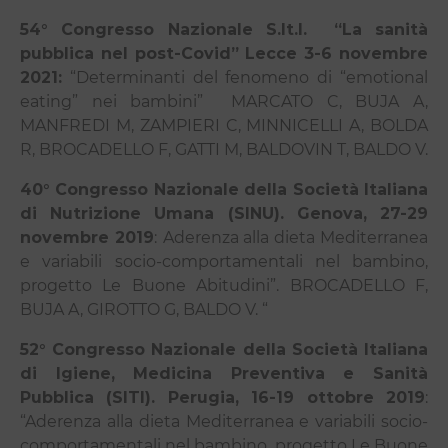
54° Congresso Nazionale S.It.I.
“La sanità
pubblica nel post-Covid” Lecce 3-6 novembre
2021:
“Determinanti del fenomeno di “emotional
eating” nei bambini”
MARCATO C, BUJA A,
MANFREDI M, ZAMPIERI C, MINNICELLI A, BOLDA
R, BROCADELLO F, GATTI M, BALDOVIN T, BALDO V.
40° Congresso Nazionale della Società Italiana
di Nutrizione Umana (SINU). Genova, 27-29
novembre 2019
:
Aderenza alla dieta Mediterranea
e variabili socio-comportamentali nel bambino,
progetto Le Buone Abitudini”. BROCADELLO F,
BUJA A, GIROTTO G, BALDO V. “
52° Congresso Nazionale della Società Italiana
di Igiene, Medicina Preventiva e Sanità
Pubblica (SITI). Perugia, 16-19 ottobre 2019
:
“Aderenza alla dieta Mediterranea e variabili socio-
comportamentali nel bambino, progetto Le Buone