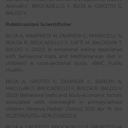
Abitudini”. BROCADELLO F, BUJA A, GIROTTO G,
BALDO V.
Pubblicazioni Scientifiche:
BUJA A, MANFREDI M, ZAMPIERI C, MINNICELLI A,
BOLDA R, BROCADELLO F, GATTI M, BALDOVIN T,
BALDO V. (2022) Is emotional eating associated
with behavioral traits and Mediterranean diet in
children? A cross-sectional study. «BMC Public
Health».
BUJA A, GROTTO G, ZAMPIERI C, BARDIN A,
MACULAN P, BROCADELLO F, BOLDA R, BALDO V.
(2021) Behavioral traits and Socio-economic factors
associated with overweight in primary-school
children Minerva Pediatr (Torino). 2021 Apr 19. doi:
10.23736/S2724-5276.21.06322-9.
BUJA A, GROTTO G, BROCADELLO F, SPEROTTO M,