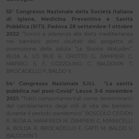
55° Congresso Nazionale della Società Italiana
di Igiene, Medicina Preventiva e Sanità
Pubblica (SITI). Padova 28 settembre-1 ottobre
2022
: “Sonno e aderenza alla dieta mediterranea
nei bambini: primi risultati del progetto di
promozione della salute “Le Buone Abitudini”.
BUJA A, LO BUE R, GROTTO G, ZAMPIERI C,
MAFRICI S. F, COZZOLINO C, BALDOVIN T,
BROCADELLO F, BALDO V.
54° Congresso Nazionale S.It.I.
“La sanità
pubblica nel post-Covid” Lecce 3-6 novembre
2021:
“Tratti comportamentali come determinanti
del cambiamento degli stili di vita dei bambini
durante il periodo pandemico” BOSCOLO CEGION
R, BUJA A, MANFREDI M, ZAMPIERI C, MINNICELLI
A, BOLDA R, BROCADELLO F, GATTI M, BALDO V,
BALDOVIN T.