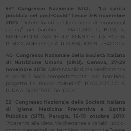
54° Congresso Nazionale S.It.I.
“La sanità
pubblica nel post-Covid” Lecce 3-6 novembre
2021:
“Determinanti del fenomeno di “emotional
eating” nei bambini”
MARCATO C, BUJA A,
MANFREDI M, ZAMPIERI C, MINNICELLI A, BOLDA
R, BROCADELLO F, GATTI M, BALDOVIN T, BALDO V.
40° Congresso Nazionale della Società Italiana
di Nutrizione Umana (SINU). Genova, 27-29
novembre 2019
:
Aderenza alla dieta Mediterranea
e variabili socio-comportamentali nel bambino,
progetto Le Buone Abitudini”. BROCADELLO F,
BUJA A, GIROTTO G, BALDO V. “
52° Congresso Nazionale della Società Italiana
di Igiene, Medicina Preventiva e Sanità
Pubblica (SITI). Perugia, 16-19 ottobre 2019
:
“Aderenza alla dieta Mediterranea e variabili socio-
comportamentali nel bambino, progetto Le Buone