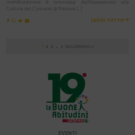
manifestazione è promossa dall’Assessorato alla
Cultura del Comune di Padova […]
»
LEGGI TUTTO
Paginazione
1
2
3
…
5
SUCCESSIVO »
degli
articoli
EVENTI