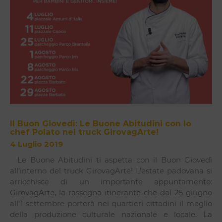
Il Buon Giovedì: Le Buone Abitudini con lo
chef Polato nel truck GirovagArte!
4 Luglio 2019
Le Buone Abitudini ti aspetta con il Buon Giovedì
all’interno del truck GirovagArte! L’estate padovana si
arricchisce di un importante appuntamento:
GirovagArte, la rassegna itinerante che dal 25 giugno
all’1 settembre porterà nei quartieri cittadini il meglio
della produzione culturale nazionale e locale. La