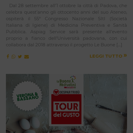
Dal 28 settembre all’1 ottobre la città di Padova, che
celebra quest’anno gli ottocento anni del suo Ateneo,
ospiterà il 55° Congresso Nazionale SItI (Società
Italiana di Igiene) di Medicina Preventiva e Sanità
Pubblica. Aspiag Service sarà presente all’evento
proprio a fianco dell’Università padovana, con cui
collabora dal 2018 attraverso il progetto Le Buone […]
»
LEGGI TUTTO