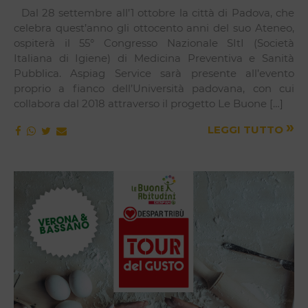
Dal 28 settembre all’1 ottobre la città di Padova, che
celebra quest’anno gli ottocento anni del suo Ateneo,
ospiterà il 55° Congresso Nazionale SItI (Società
Italiana di Igiene) di Medicina Preventiva e Sanità
Pubblica. Aspiag Service sarà presente all’evento
proprio a fianco dell’Università padovana, con cui
collabora dal 2018 attraverso il progetto Le Buone […]
»
LEGGI TUTTO