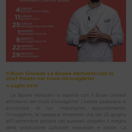
Il Buon Giovedì: Le Buone Abitudini con lo
chef Polato nel truck GirovagArte!
4 Luglio 2019
Le Buone Abitudini ti aspetta con il Buon Giovedì
all’interno del truck GirovagArte! L’estate padovana si
arricchisce di un importante appuntamento:
GirovagArte, la rassegna itinerante che dal 25 giugno
all’1 settembre porterà nei quartieri cittadini il meglio
della produzione culturale nazionale e locale. La