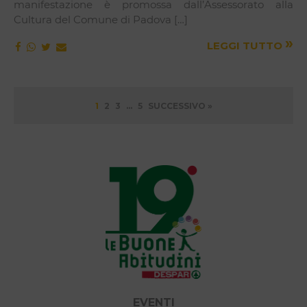
manifestazione è promossa dall’Assessorato alla
Cultura del Comune di Padova […]
»
LEGGI TUTTO
Paginazione
1
2
3
…
5
SUCCESSIVO »
degli
articoli
EVENTI