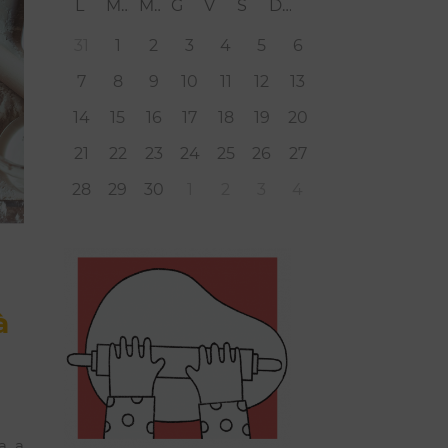
L
M
M
G
V
S
D
31
1
2
3
4
5
6
7
8
9
10
11
12
13
14
15
16
17
18
19
20
21
22
23
24
25
26
27
28
29
30
1
2
3
4
à
a a