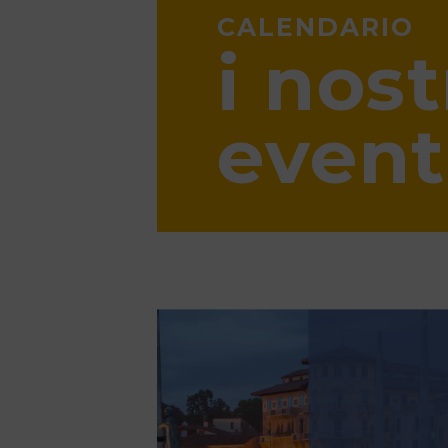
CALENDARIO
i nost
event