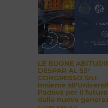
LE BUONE ABITUDI
DESPAR AL 55°
CONGRESSO SItI:
Insieme all’Universi
Padova per il futuro
delle nuove generaz
28 Settembre 2022