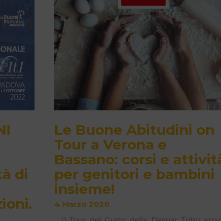
NI
Le Buone Abitudini on
Tour a Verona e
Bassano: corsi e attivit
tà di
per genitori e bambini
insieme!
ioni.
4 Marzo 2020
Il Tour del Gusto della Despar Tribù arriv