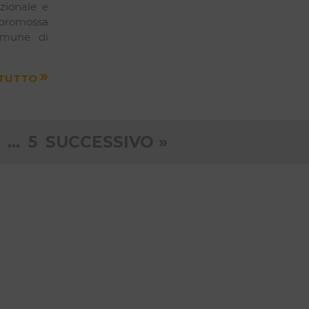
zionale e
promossa
Comune di
»
 TUTTO
inazione
…
5
SUCCESSIVO »
i
coli