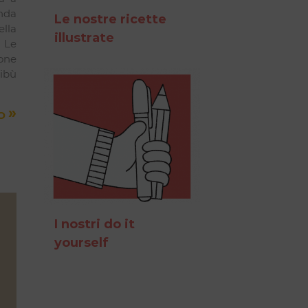
nda
Le nostre ricette
lla
illustrate
, Le
one
ribù
»
TO
I nostri do it
yourself