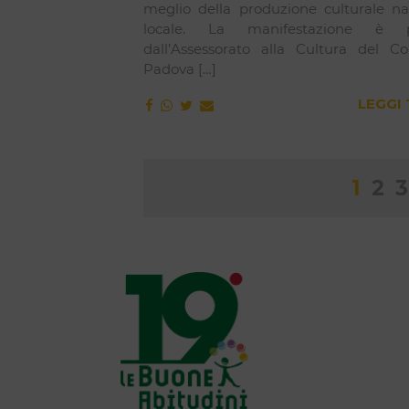
meglio della produzione culturale na
locale. La manifestazione è 
dall’Assessorato alla Cultura del 
Padova […]
LEGGI
Pag
1
2
3
degl
arti