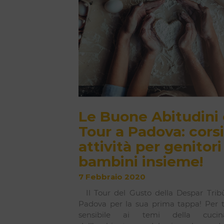
Le Buone Abitudini
Tour a Padova: corsi
attività per genitori
bambini insieme!
7 Febbraio 2020
Il Tour del Gusto della Despar Tribù
Padova per la sua prima tappa! Per t
sensibile ai temi della cuci