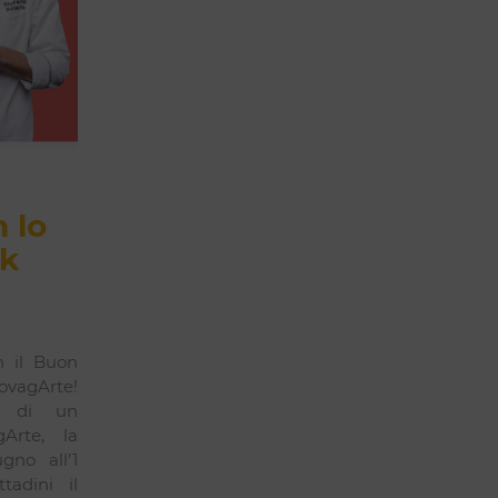
 lo
ck
 il Buon
ovagArte!
ce di un
Arte, la
gno all’1
tadini il