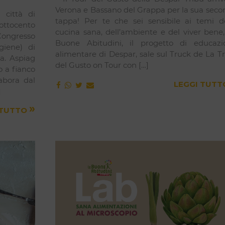
Verona e Bassano del Grappa per la sua seco
 città di
tappa! Per te che sei sensibile ai temi de
ottocento
cucina sana, dell’ambiente e del viver bene
Congresso
Buone Abitudini, il progetto di educazi
giene) di
alimentare di Despar, sale sul Truck de La T
a. Aspiag
del Gusto on Tour con […]
o a fianco
labora dal
LEGGI TUT
]
»
 TUTTO