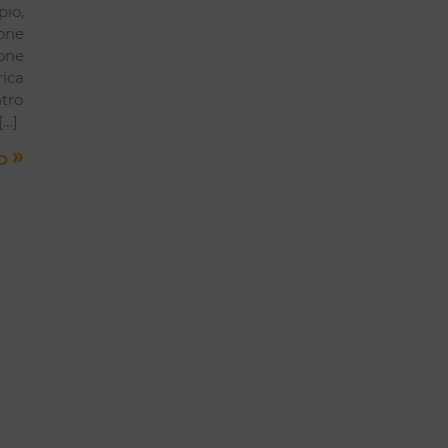
pio,
one
ione
rica
tro
[…]
»
TO