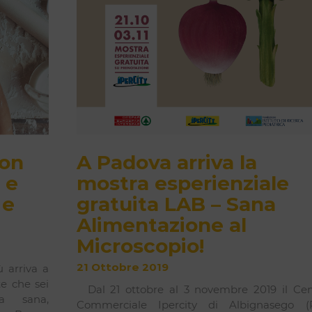
 on
A Padova arriva la
 e
mostra esperienziale
 e
gratuita LAB – Sana
Alimentazione al
Microscopio!
21 Ottobre 2019
 arriva a
e che sei
Dal 21 ottobre al 3 novembre 2019 il Cen
na sana,
Commerciale Ipercity di Albignasego (