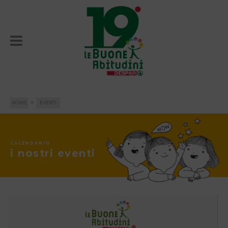
»
HOME
EVENTI
CALENDARIO
i nostri eventi