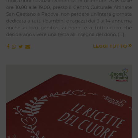
Indicazioni stradali Domenica 16 dicembre 2018 dalle
ore 10.00 alle 19.00, presso il Centro Culturale Altinate
San Gaetano a Padova, non perdere un’intera giornata
dedicata a tutti i bambini e ragazzi dai 3 ai 14 anni, ma
anche ai loro genitori, ai nonni e a tutti coloro che
desiderano vivere una festa all’insegna del dono, […]
»
LEGGI TUTTO