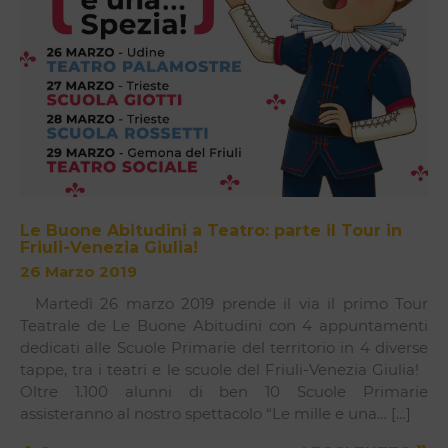
Le Buone Abitudini a Teatro: parte il Tour in
Friuli-Venezia Giulia!
26 Marzo 2019
Martedì 26 marzo 2019 prende il via il primo Tour
Teatrale de Le Buone Abitudini con 4 appuntamenti
dedicati alle Scuole Primarie del territorio in 4 diverse
tappe, tra i teatri e le scuole del Friuli-Venezia Giulia!
Oltre 1.100 alunni di ben 10 Scuole Primarie
assisteranno al nostro spettacolo “Le mille e una… […]