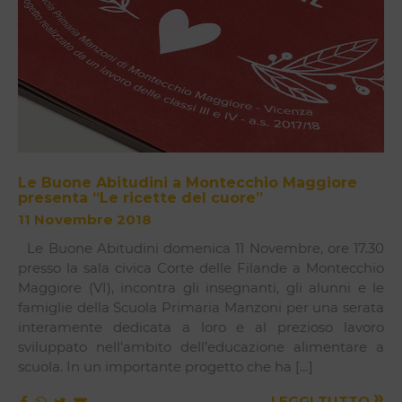
Le Buone Abitudini a Montecchio Maggiore
presenta “Le ricette del cuore”
11 Novembre 2018
Le Buone Abitudini domenica 11 Novembre, ore 17.30
presso la sala civica Corte delle Filande a Montecchio
Maggiore (VI), incontra gli insegnanti, gli alunni e le
famiglie della Scuola Primaria Manzoni per una serata
interamente dedicata a loro e al prezioso lavoro
sviluppato nell’ambito dell’educazione alimentare a
scuola. In un importante progetto che ha […]
»
LEGGI TUTTO