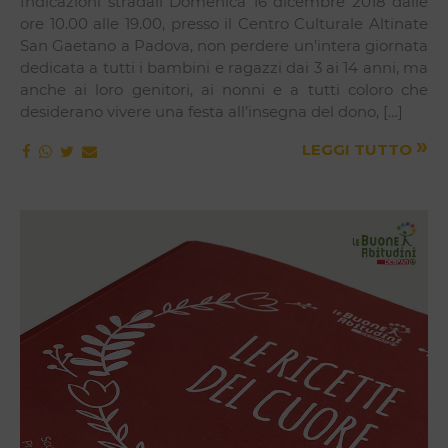
Indicazioni stradali Domenica 16 dicembre 2018 dalle
ore 10.00 alle 19.00, presso il Centro Culturale Altinate
San Gaetano a Padova, non perdere un’intera giornata
dedicata a tutti i bambini e ragazzi dai 3 ai 14 anni, ma
anche ai loro genitori, ai nonni e a tutti coloro che
desiderano vivere una festa all’insegna del dono, […]
»
LEGGI TUTTO