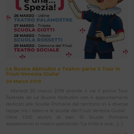
Le Buone Abitudini a Teatro: parte il Tour in
Friuli-Venezia Giulia!
26 Marzo 2019
Martedì 26 marzo 2019 prende il via il primo Tour
Teatrale de Le Buone Abitudini con 4 appuntamenti
dedicati alle Scuole Primarie del territorio in 4 diverse
tappe, tra i teatri e le scuole del Friuli-Venezia Giulia!
Oltre 1.100 alunni di ben 10 Scuole Primarie
assisteranno al nostro spettacolo “Le mille e una… […]