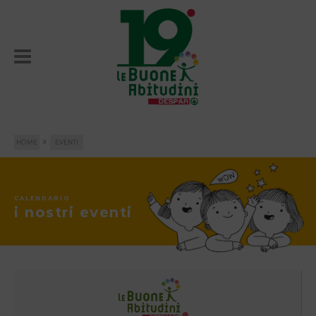
»
HOME
EVENTI
CALENDARIO
i nostri eventi