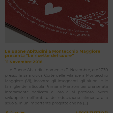
Le Buone Abitudini a Montecchio Maggiore
presenta “Le ricette del cuore”
11 Novembre 2018
Le Buone Abitudini domenica 11 Novembre, ore 17.30
presso la sala civica Corte delle Filande a Montecchio
Maggiore (VI), incontra gli insegnanti, gli alunni e le
famiglie della Scuola Primaria Manzoni per una serata
interamente dedicata a loro e al prezioso lavoro
sviluppato nell’ambito dell’educazione alimentare a
scuola. In un importante progetto che ha […]
»
LEGGI TUTTO