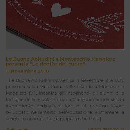
Le Buone Abitudini a Montecchio Maggiore
presenta “Le ricette del cuore”
11 Novembre 2018
Le Buone Abitudini domenica 11 Novembre, ore 17.30
presso la sala civica Corte delle Filande a Montecchio
Maggiore (VI), incontra gli insegnanti, gli alunni e le
famiglie della Scuola Primaria Manzoni per una serata
interamente dedicata a loro e al prezioso lavoro
sviluppato nell’ambito dell’educazione alimentare a
scuola. In un importante progetto che ha […]
»
LEGGI TUTTO