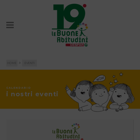
»
HOME
EVENTI
CALENDARIO
i nostri eventi