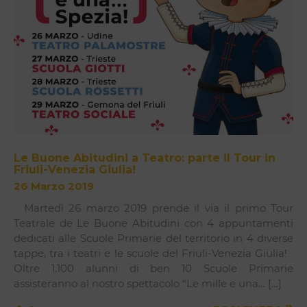
Le Buone Abitudini a Teatro: parte il Tour in
Friuli-Venezia Giulia!
26 Marzo 2019
Martedì 26 marzo 2019 prende il via il primo Tour
Teatrale de Le Buone Abitudini con 4 appuntamenti
dedicati alle Scuole Primarie del territorio in 4 diverse
tappe, tra i teatri e le scuole del Friuli-Venezia Giulia!
Oltre 1.100 alunni di ben 10 Scuole Primarie
assisteranno al nostro spettacolo “Le mille e una… […]