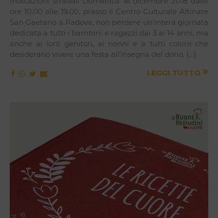
Indicazioni stradali Domenica 16 dicembre 2018 dalle
ore 10.00 alle 19.00, presso il Centro Culturale Altinate
San Gaetano a Padova, non perdere un’intera giornata
dedicata a tutti i bambini e ragazzi dai 3 ai 14 anni, ma
anche ai loro genitori, ai nonni e a tutti coloro che
desiderano vivere una festa all’insegna del dono, […]
»
LEGGI TUTTO