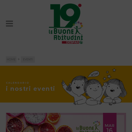
»
HOME
EVENTI
CALENDARIO
i nostri eventi