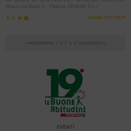
Bosco, via Asolo, 2 – Padova. DESPAR TI […]
»
LEGGI TUTTO
Paginazione
« PRECEDENTE
1
2
3
4
5
SUCCESSIVO »
degli
articoli
EVENTI