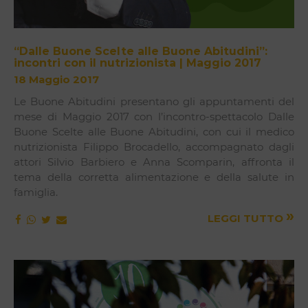
“Dalle Buone Scelte alle Buone Abitudini”:
incontri con il nutrizionista | Maggio 2017
18 Maggio 2017
Le Buone Abitudini presentano gli appuntamenti del
mese di Maggio 2017 con l’incontro-spettacolo Dalle
Buone Scelte alle Buone Abitudini, con cui il medico
nutrizionista Filippo Brocadello, accompagnato dagli
attori Silvio Barbiero e Anna Scomparin, affronta il
tema della corretta alimentazione e della salute in
famiglia.
»
LEGGI TUTTO