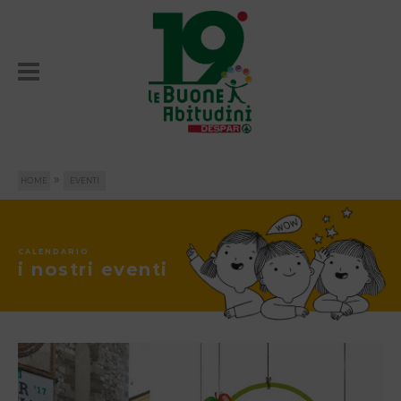
»
HOME
EVENTI
CALENDARIO
i nostri eventi