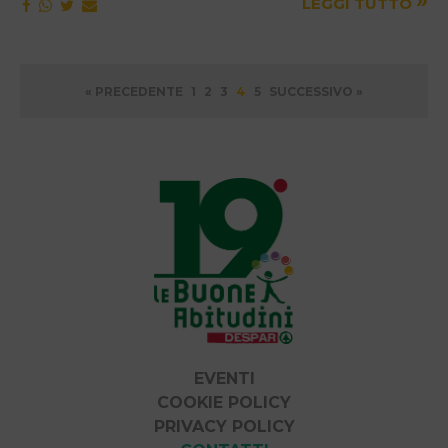
»
LEGGI TUTTO
Paginazione
« PRECEDENTE
1
2
3
4
5
SUCCESSIVO »
degli
articoli
EVENTI
COOKIE POLICY
PRIVACY POLICY