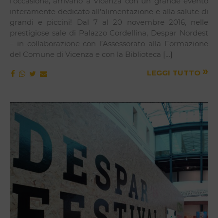
l’occasione, arrivano a Vicenza con un grande evento
interamente dedicato all’alimentazione e alla salute di
grandi e piccini! Dal 7 al 20 novembre 2016, nelle
prestigiose sale di Palazzo Cordellina, Despar Nordest
– in collaborazione con l’Assessorato alla Formazione
del Comune di Vicenza e con la Biblioteca […]
»
LEGGI TUTTO