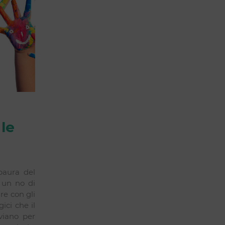
le
paura del
 un no di
re con gli
ici che il
viano per