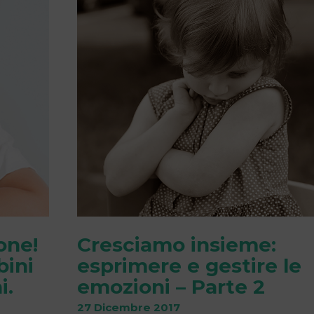
one!
Cresciamo insieme:
bini
esprimere e gestire le
i.
emozioni – Parte 2
27 Dicembre 2017