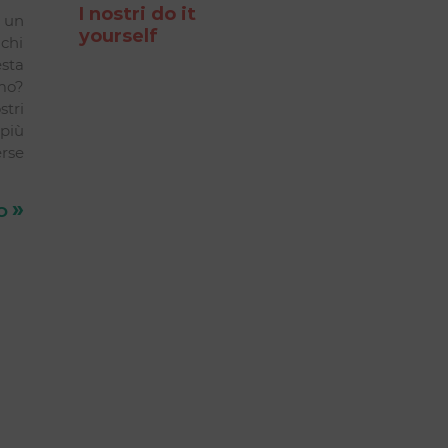
I nostri do it
 un
yourself
 chi
sta
mo?
tri
più
erse
»
TO