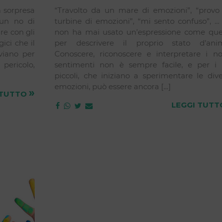
a sorpresa
“Travolto da un mare di emozioni”, “provo
 un no di
turbine di emozioni”, “mi sento confuso”, …
re con gli
non ha mai usato un’espressione come que
ici che il
per descrivere il proprio stato d’ani
viano per
Conoscere, riconoscere e interpretare i nos
 pericolo,
sentimenti non è sempre facile, e per i 
piccoli, che iniziano a sperimentare le div
emozioni, può essere ancora […]
»
 TUTTO
LEGGI TUT