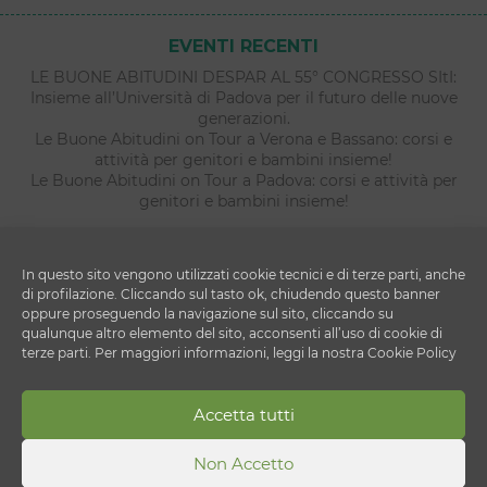
EVENTI RECENTI
LE BUONE ABITUDINI DESPAR AL 55° CONGRESSO SItI:
Insieme all’Università di Padova per il futuro delle nuove
generazioni.
Le Buone Abitudini on Tour a Verona e Bassano: corsi e
attività per genitori e bambini insieme!
Le Buone Abitudini on Tour a Padova: corsi e attività per
genitori e bambini insieme!
In questo sito vengono utilizzati cookie tecnici e di terze parti, anche
di profilazione. Cliccando sul tasto ok, chiudendo questo banner
oppure proseguendo la navigazione sul sito, cliccando su
qualunque altro elemento del sito, acconsenti all’uso di cookie di
terze parti. Per maggiori informazioni, leggi la nostra Cookie Policy
Copyright © 2026 Le Buone Abitudini
Accetta tutti
DESPAR ITALIA S.c. a r.l.
Via Ettore Cristoni 82 - 40033 - Casalecchio di Reno
(BO)
Non Accetto
P.IVA 00820910156