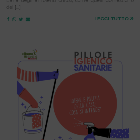
L’aria degli ambienti chiusi, come quelli domestici o
dei […]
»
LEGGI TUTTO