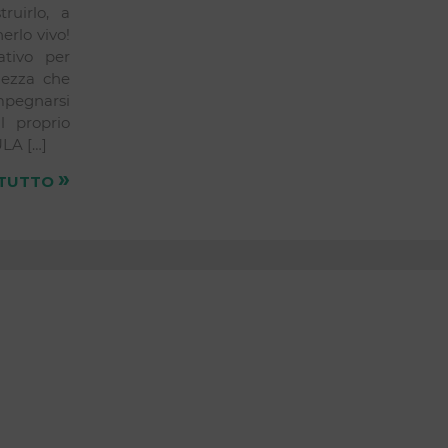
ruirlo, a
erlo vivo!
tivo per
lezza che
pegnarsi
l proprio
ULA […]
»
 TUTTO