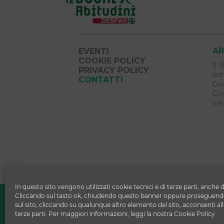
AR
EVENTI
COOKIE POLICY
Il 
PRIVACY POLICY
sot
CONTATTI
Gio
Com
ver
In questo sito vengono utilizzati cookie tecnici e di terze parti, anche d
Copyright © 2026 Le Buone Abitudi
Cliccando sul tasto ok, chiudendo questo banner oppure proseguendo
sul sito, cliccando su qualunque altro elemento del sito, acconsenti all
DESPAR ITALIA S.c. a r.l.
terze parti. Per maggiori informazioni, leggi la nostra Cookie Policy
Via Ettore Cristoni 82 - 40033 - Casa