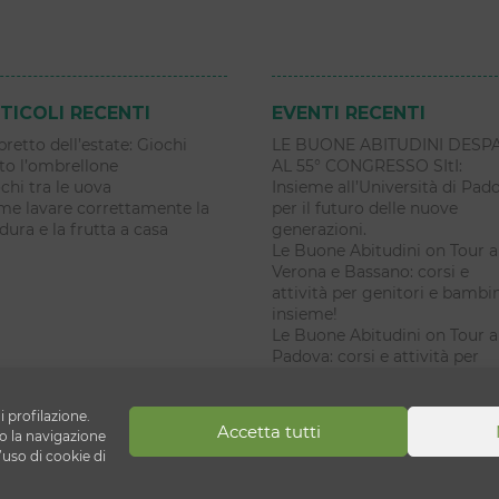
TICOLI RECENTI
EVENTI RECENTI
libretto dell’estate: Giochi
LE BUONE ABITUDINI DESP
to l’ombrellone
AL 55° CONGRESSO SItI:
chi tra le uova
Insieme all’Università di Pad
e lavare correttamente la
per il futuro delle nuove
dura e la frutta a casa
generazioni.
Le Buone Abitudini on Tour a
Verona e Bassano: corsi e
attività per genitori e bambi
insieme!
Le Buone Abitudini on Tour a
Padova: corsi e attività per
genitori e bambini insieme!
i profilazione.
Accetta tutti
ni
 la navigazione
’uso di cookie di
lecchio di Reno (BO)