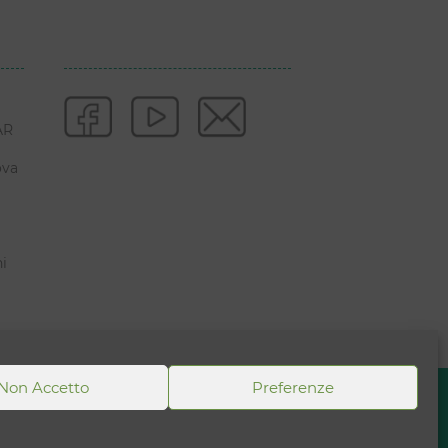
AR
ova
ni
Non Accetto
Preferenze