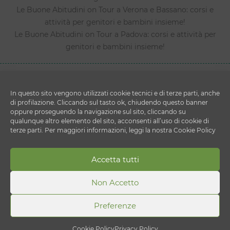
Le Buone Abitudini on Tour a Verona e Bassano: corsi e
attività per genitori e bambini insieme!
Le Buone Abitudini on Tour a Padova: corsi e attività per
genitori e bambini insieme!
In questo sito vengono utilizzati cookie tecnici e di terze parti, anche
di profilazione. Cliccando sul tasto ok, chiudendo questo banner
oppure proseguendo la navigazione sul sito, cliccando su
qualunque altro elemento del sito, acconsenti all’uso di cookie di
terze parti. Per maggiori informazioni, leggi la nostra Cookie Policy
Copyright © 2026 Le Buone Abitudini
DESPAR ITALIA S.c. a r.l.
Accetta tutti
Via Ettore Cristoni 82 - 40033 - Casalecchio di Reno
(BO)
Non Accetto
P.IVA 00820910156
Preferenze
Cookie Policy
Privacy Policy