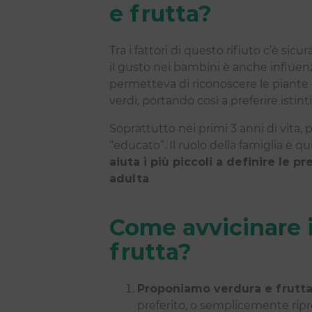
e frutta?
Tra i fattori di questo rifiuto c’è si
il gusto nei bambini è anche influenz
permetteva di riconoscere le piante
verdi, portando così a preferire istint
Soprattutto nei primi 3 anni di vita,
“educato”. Il ruolo della famiglia è 
aiuta i più piccoli a definire le
adulta
.
Come avvicinare i
frutta?
Proponiamo verdura e frutt
preferito, o semplicemente ri