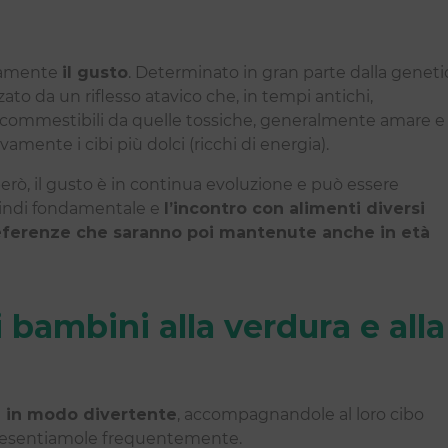
curamente
il gusto
. Determinato in gran parte dalla geneti
ato da un riflesso atavico che, in tempi antichi,
 commestibili da quelle tossiche, generalmente amare e
ivamente i cibi più dolci (ricchi di energia).
 però, il gusto è in continua evoluzione e può essere
quindi fondamentale e
l’incontro con alimenti diversi
 preferenze che saranno poi mantenute anche in età
 bambini alla verdura e alla
a in modo divertente
, accompagnandole al loro cibo
presentiamole frequentemente.