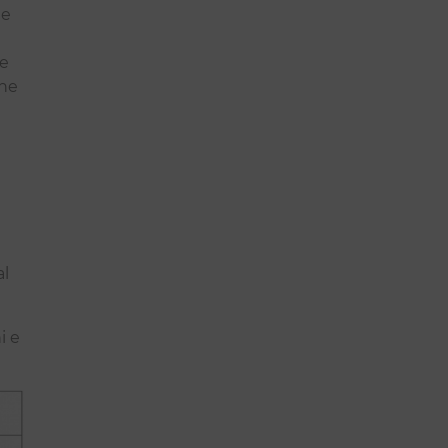
 e
re
che
al
i e