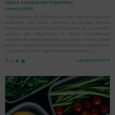
igiene e pulizia del frigorifero
2 Marzo 2023
Tutti abbiamo un frigorifero in casa, ma siamo sicuri di
utilizzarlo nel modo corretto? In questo articolo
troverai tutto quello che c’è da sapere su un corretto
utilizzo del frigorifero: a quale temperatura
mantenerlo, come disporre i cibi al suo interno, come
pulirlo e igienizzarlo! A quale temperatura mantenere
il frigorifero Prima regola fondamentale per […]
»
LEGGI TUTTO