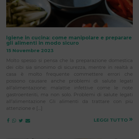
Igiene in cucina: come manipolare e preparare
gli alimenti in modo sicuro
15 Novembre 2023
Molto spesso si pensa che la preparazione domestica
dei cibi sia sinonimo di sicurezza, mentre in realtà a
casa è molto frequente commettere errori che
possono causare anche problemi di salute legati
all’alimentazione: malattie infettive come le note
gastroenteriti, ma non solo. Problemi di salute legati
all’alimentazione Gli alimenti da trattare con più
attenzione e […]
»
LEGGI TUTTO