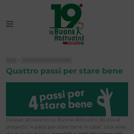
»
HOME
QUATTRO PASSI PER STARE BENE
Quattro passi per stare bene
Despar, attraverso Le Buone Abitudini, dà vita al
progetto “4 passi per stare bene in casa”, una serie