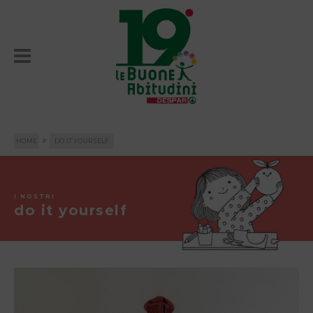
»
HOME
DO IT YOURSELF
I NOSTRI
do it yourself