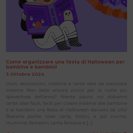
Come organizzare una festa di Halloween per
bambine e bambini!
3 Ottobre 2024
Inviti, decorazioni, ricettine e tante idee da realizzare
insieme Non siete ancora pronti per la notte più
spaventosa dell’anno? Niente paura, noi abbiamo
tante idee facili, facili per creare insieme alle bambine
e ai bambini una festa di Halloween davvero da urlo!
Bastano poche cose: carta, forbici, e poi zucche,
mummie, fantasmi, tanta fantasia e […]