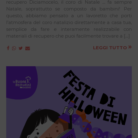
recupero Diciamocelo, il coro di Natale … fa sempre
Natale, soprattutto se composto da bambini! Per
questo, abbiamo pensato a un lavoretto che porti
l’atmosfera del coro natalizio direttamente a casa tua,
semplice da fare e interamente realizzabile con
materiali di recupero che puoi facilmente trovare a […]
»
LEGGI TUTTO