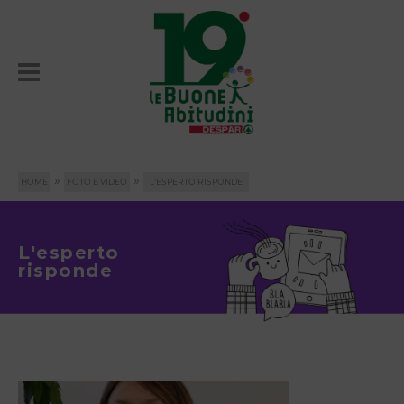
»
»
HOME
FOTO E VIDEO
L'ESPERTO RISPONDE
L'esperto
risponde