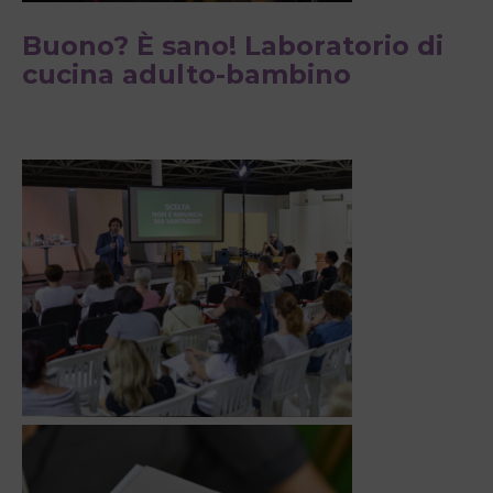
Buono? È sano! Laboratorio di
cucina adulto-bambino