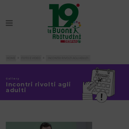
»
»
HOME
FOTO E VIDEO
INCONTRI RIVOLTI AGLI ADULTI
Gallery
Incontri rivolti agli
adulti