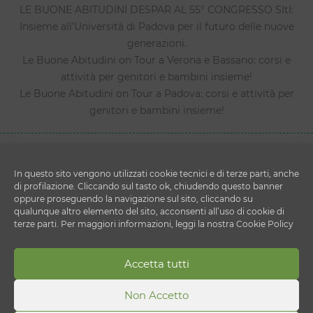
LE BUONE ABITUDINI DESPAR AL 55° CONGRESSO SItI:
Insieme all’Università di Padova per il futuro delle nuove
generazioni.
Le Buone Abitudini on Tour a Verona e Bassano: corsi e
attività per genitori e bambini insieme!
Le Buone Abitudini on Tour a Padova: corsi e attività per
genitori e bambini insieme!
In questo sito vengono utilizzati cookie tecnici e di terze parti, anche
di profilazione. Cliccando sul tasto ok, chiudendo questo banner
oppure proseguendo la navigazione sul sito, cliccando su
qualunque altro elemento del sito, acconsenti all’uso di cookie di
terze parti. Per maggiori informazioni, leggi la nostra Cookie Policy
Copyright © 2026 Le Buone Abitudini
DESPAR ITALIA S.c. a r.l.
Accetta tutti
Via Ettore Cristoni 82 - 40033 - Casalecchio di Reno
(BO)
Non Accetto
P.IVA 00820910156