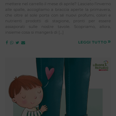
mettere nel carrello il mese di aprile? Lasciato l’inverno
alle spalle, accogliamo a braccia aperte la primavera,
che oltre al sole porta con sé nuovi profumi, colori e
nutrienti prodotti di stagione, pronti per essere
assaporati sulle nostre tavole. Scopriamo, allora,
insieme cosa si mangerà di […]
»
LEGGI TUTTO