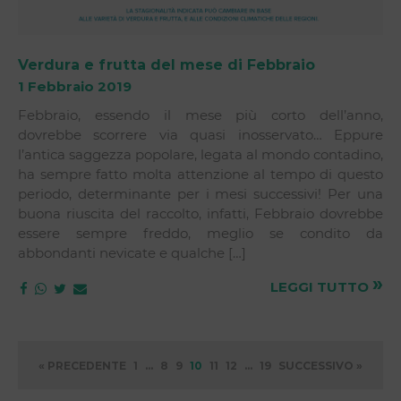
Verdura e frutta del mese di Febbraio
1 Febbraio 2019
Febbraio, essendo il mese più corto dell’anno,
dovrebbe scorrere via quasi inosservato… Eppure
l’antica saggezza popolare, legata al mondo contadino,
ha sempre fatto molta attenzione al tempo di questo
periodo, determinante per i mesi successivi! Per una
buona riuscita del raccolto, infatti, Febbraio dovrebbe
essere sempre freddo, meglio se condito da
abbondanti nevicate e qualche […]
»
LEGGI TUTTO
« PRECEDENTE
1
…
8
9
10
11
12
…
19
SUCCESSIVO »