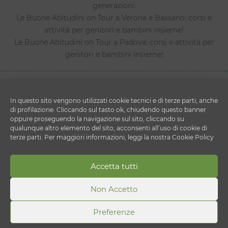
generazioni.
Le Buone Abitudini on Tour a Verona e Bassano: corsi e
attività per genitori e bambini insieme!
Le Buone Abitudini on Tour a Padova: corsi e attività per
genitori e bambini insieme!
In questo sito vengono utilizzati cookie tecnici e di terze parti, anche
di profilazione. Cliccando sul tasto ok, chiudendo questo banner
oppure proseguendo la navigazione sul sito, cliccando su
qualunque altro elemento del sito, acconsenti all’uso di cookie di
terze parti. Per maggiori informazioni, leggi la nostra Cookie Policy
Copyright © 2026 Le Buone Abitudini
DESPAR ITALIA S.c. a r.l.
Accetta tutti
Via Ettore Cristoni 82 - 40033 - Casalecchio di Reno
(BO)
Non Accetto
P.IVA 00820910156
Preferenze