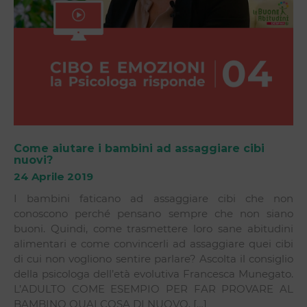
Come aiutare i bambini ad assaggiare cibi
nuovi?
24 Aprile 2019
I bambini faticano ad assaggiare cibi che non
conoscono perché pensano sempre che non siano
buoni. Quindi, come trasmettere loro sane abitudini
alimentari e come convincerli ad assaggiare quei cibi
di cui non vogliono sentire parlare? Ascolta il consiglio
della psicologa dell’età evolutiva Francesca Munegato.
L’ADULTO COME ESEMPIO PER FAR PROVARE AL
BAMBINO QUALCOSA DI NUOVO, […]