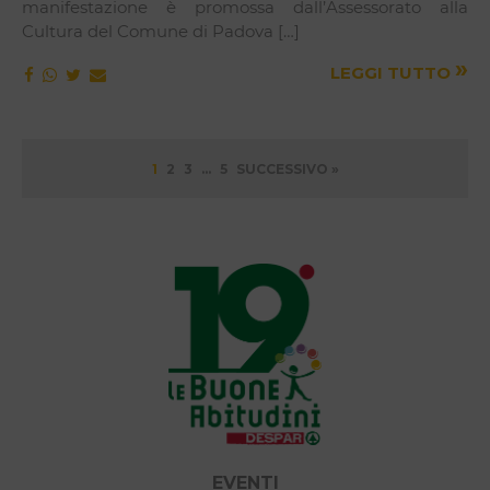
manifestazione è promossa dall’Assessorato alla
Cultura del Comune di Padova […]
»
LEGGI TUTTO
Paginazione
1
2
3
…
5
SUCCESSIVO »
degli
articoli
EVENTI