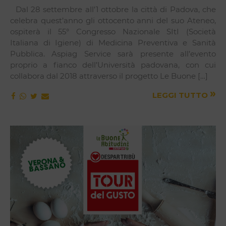
Dal 28 settembre all’1 ottobre la città di Padova, che
celebra quest’anno gli ottocento anni del suo Ateneo,
ospiterà il 55° Congresso Nazionale SItI (Società
Italiana di Igiene) di Medicina Preventiva e Sanità
Pubblica. Aspiag Service sarà presente all’evento
proprio a fianco dell’Università padovana, con cui
collabora dal 2018 attraverso il progetto Le Buone […]
»
LEGGI TUTTO