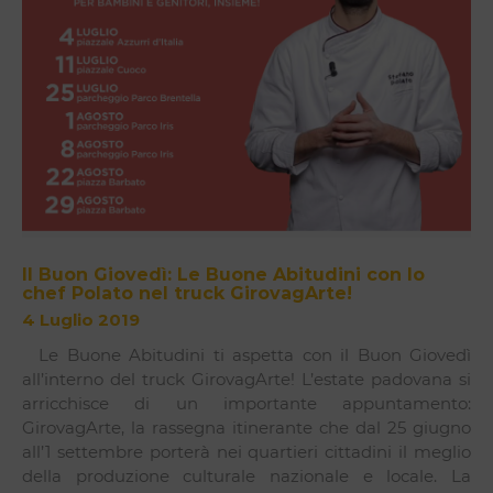
Il Buon Giovedì: Le Buone Abitudini con lo
chef Polato nel truck GirovagArte!
4 Luglio 2019
Le Buone Abitudini ti aspetta con il Buon Giovedì
all’interno del truck GirovagArte! L’estate padovana si
arricchisce di un importante appuntamento:
GirovagArte, la rassegna itinerante che dal 25 giugno
all’1 settembre porterà nei quartieri cittadini il meglio
della produzione culturale nazionale e locale. La