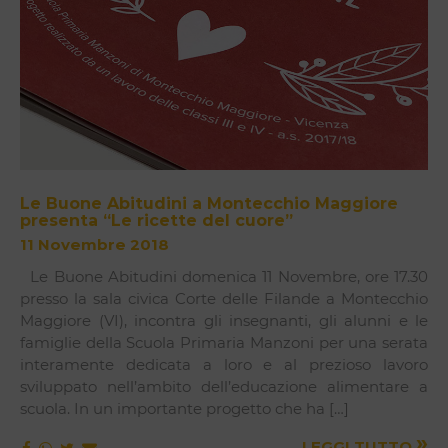
Le Buone Abitudini a Montecchio Maggiore
presenta “Le ricette del cuore”
11 Novembre 2018
Le Buone Abitudini domenica 11 Novembre, ore 17.30
presso la sala civica Corte delle Filande a Montecchio
Maggiore (VI), incontra gli insegnanti, gli alunni e le
famiglie della Scuola Primaria Manzoni per una serata
interamente dedicata a loro e al prezioso lavoro
sviluppato nell’ambito dell’educazione alimentare a
scuola. In un importante progetto che ha […]
»
LEGGI TUTTO