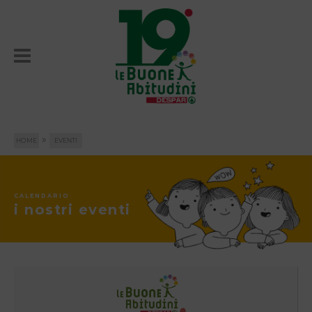
»
HOME
EVENTI
CALENDARIO
i nostri eventi