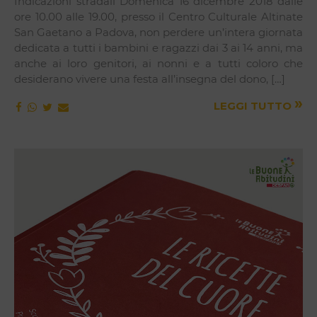
Indicazioni stradali Domenica 16 dicembre 2018 dalle
ore 10.00 alle 19.00, presso il Centro Culturale Altinate
San Gaetano a Padova, non perdere un’intera giornata
dedicata a tutti i bambini e ragazzi dai 3 ai 14 anni, ma
anche ai loro genitori, ai nonni e a tutti coloro che
desiderano vivere una festa all’insegna del dono, […]
»
LEGGI TUTTO