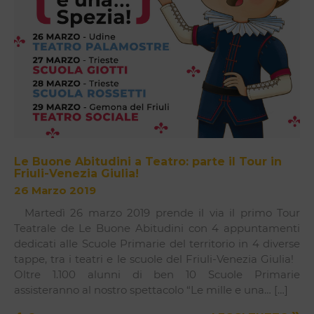
Le Buone Abitudini a Teatro: parte il Tour in
Friuli-Venezia Giulia!
26 Marzo 2019
Martedì 26 marzo 2019 prende il via il primo Tour
Teatrale de Le Buone Abitudini con 4 appuntamenti
dedicati alle Scuole Primarie del territorio in 4 diverse
tappe, tra i teatri e le scuole del Friuli-Venezia Giulia!
Oltre 1.100 alunni di ben 10 Scuole Primarie
assisteranno al nostro spettacolo “Le mille e una… […]