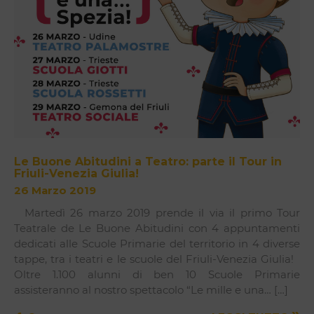
Le Buone Abitudini a Teatro: parte il Tour in
Friuli-Venezia Giulia!
26 Marzo 2019
Martedì 26 marzo 2019 prende il via il primo Tour
Teatrale de Le Buone Abitudini con 4 appuntamenti
dedicati alle Scuole Primarie del territorio in 4 diverse
tappe, tra i teatri e le scuole del Friuli-Venezia Giulia!
Oltre 1.100 alunni di ben 10 Scuole Primarie
assisteranno al nostro spettacolo “Le mille e una… […]