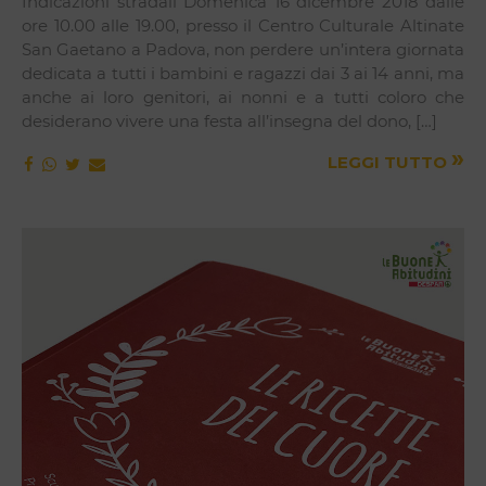
Indicazioni stradali Domenica 16 dicembre 2018 dalle
ore 10.00 alle 19.00, presso il Centro Culturale Altinate
San Gaetano a Padova, non perdere un’intera giornata
dedicata a tutti i bambini e ragazzi dai 3 ai 14 anni, ma
anche ai loro genitori, ai nonni e a tutti coloro che
desiderano vivere una festa all’insegna del dono, […]
»
LEGGI TUTTO