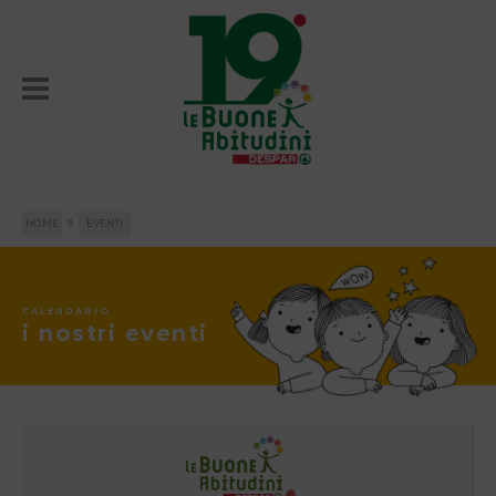
»
HOME
EVENTI
CALENDARIO
i nostri eventi