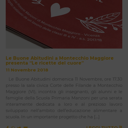
Le Buone Abitudini a Montecchio Maggiore
presenta “Le ricette del cuore”
11 Novembre 2018
Le Buone Abitudini domenica 11 Novembre, ore 17.30
presso la sala civica Corte delle Filande a Montecchio
Maggiore (VI), incontra gli insegnanti, gli alunni e le
famiglie della Scuola Primaria Manzoni per una serata
interamente dedicata a loro e al prezioso lavoro
sviluppato nell’ambito dell’educazione alimentare a
scuola. In un importante progetto che ha […]
»
LEGGI TUTTO