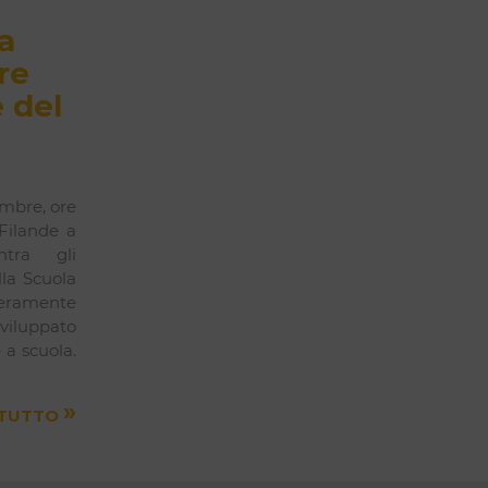
a
re
 del
mbre, ore
 Filande a
ntra gli
lla Scuola
teramente
sviluppato
 a scuola.
»
 TUTTO