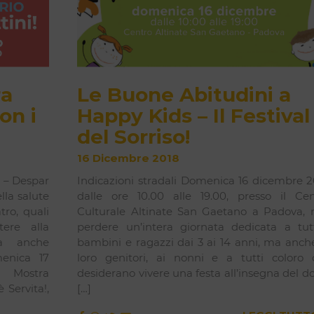
ra
Le Buone Abitudini a
on i
Happy Kids – Il Festival
del Sorriso!
16 Dicembre 2018
i – Despar
Indicazioni stradali Domenica 16 dicembre 2
lla salute
dalle ore 10.00 alle 19.00, presso il Cen
tro, quali
Culturale Altinate San Gaetano a Padova, 
tere alla
perdere un’intera giornata dedicata a tutt
ma anche
bambini e ragazzi dai 3 ai 14 anni, ma anch
menica 17
loro genitori, ai nonni e a tutti coloro 
a Mostra
desiderano vivere una festa all’insegna del d
 Servita!,
[…]