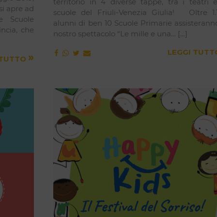
territorio in 4 diverse tappe, tra i teatri 
si apre ad
scuole del Friuli-Venezia Giulia! Oltre 1.
e Scuole
alunni di ben 10 Scuole Primarie assisterann
incia, che
nostro spettacolo “Le mille e una… […]
LEGGI TUT
»
 TUTTO