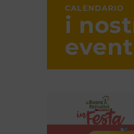
CALENDARIO
i nost
event