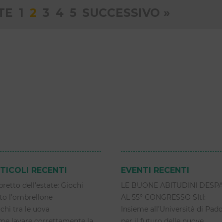
ne
TE
1
2
3
4
5
SUCCESSIVO »
TICOLI RECENTI
EVENTI RECENTI
libretto dell’estate: Giochi
LE BUONE ABITUDINI DESP
to l’ombrellone
AL 55° CONGRESSO SItI:
chi tra le uova
Insieme all’Università di Pad
e lavare correttamente la
per il futuro delle nuove