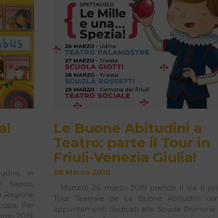
al
Le Buone Abitudini a
Teatro: parte il Tour in
Friuli-Venezia Giulia!
26 Marzo 2019
udini, in
i Sapori,
Martedì 26 marzo 2019 prende il via il pr
la Ragione
Tour Teatrale de Le Buone Abitudini co
ropa. Per
appuntamenti dedicati alle Scuole Primarie 
ggio 2019,