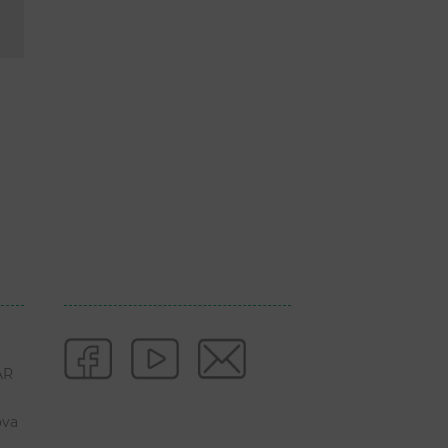
AR
ova