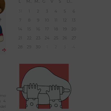
L
M
M
G
V
S
D
31
1
2
3
4
5
6
7
8
9
10
11
12
13
14
15
16
17
18
19
20
21
22
23
24
25
26
27
28
29
30
1
2
3
4
imo
n 4
del