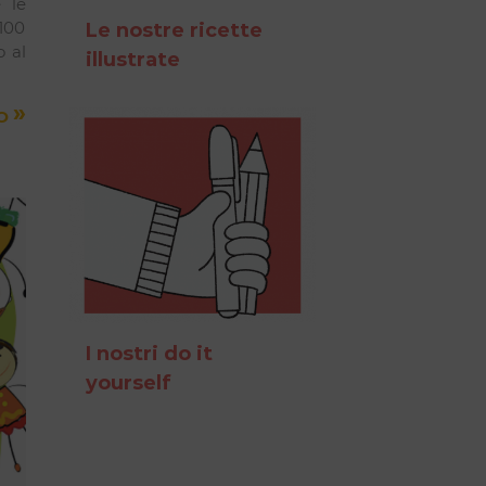
e le
100
Le nostre ricette
o al
illustrate
»
TO
I nostri do it
yourself