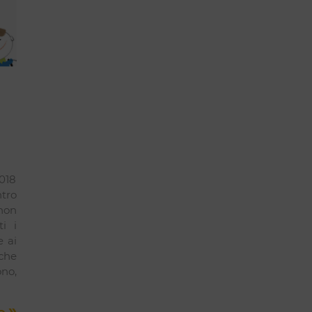
018
tro
non
i i
e ai
che
ono,
»