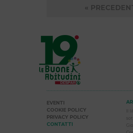
Paginazio
« PRECEDEN
degli
articoli
AR
EVENTI
COOKIE POLICY
Il 
PRIVACY POLICY
sot
CONTATTI
Gio
Com