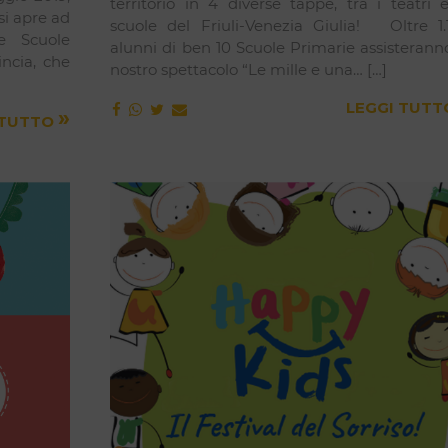
territorio in 4 diverse tappe, tra i teatri 
si apre ad
scuole del Friuli-Venezia Giulia! Oltre 1.
e Scuole
alunni di ben 10 Scuole Primarie assisterann
incia, che
nostro spettacolo “Le mille e una… […]
LEGGI TUT
»
 TUTTO