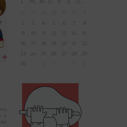
L
M
M
G
V
S
D
26
27
28
29
30
31
1
2
3
4
5
6
7
8
9
10
11
12
13
14
15
16
17
18
19
20
21
22
23
24
25
26
27
28
29
30
1
2
3
4
5
6
imo
n 4
del