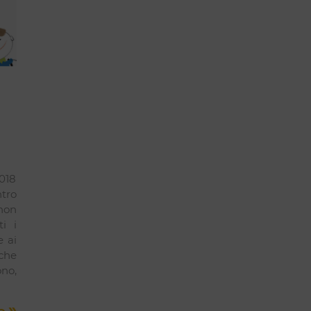
018
tro
non
i i
e ai
che
ono,
»