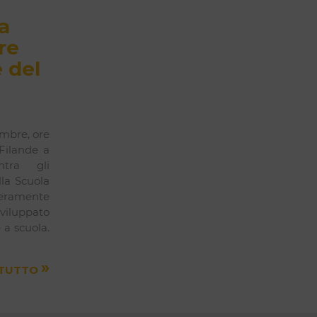
a
re
 del
mbre, ore
 Filande a
ntra gli
lla Scuola
teramente
sviluppato
 a scuola.
»
 TUTTO