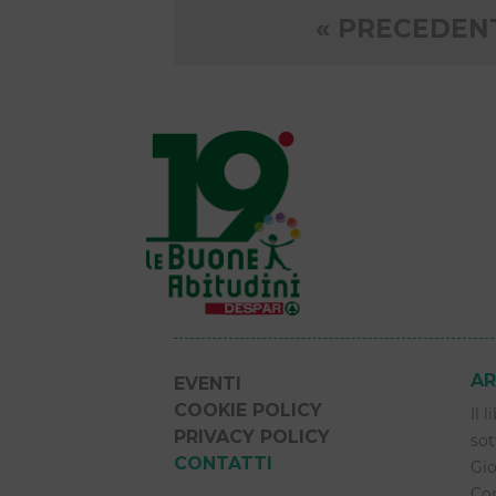
Paginazio
« PRECEDEN
degli
articoli
AR
EVENTI
COOKIE POLICY
Il 
PRIVACY POLICY
sot
CONTATTI
Gio
Com