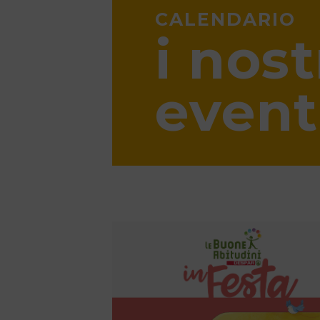
CALENDARIO
i nost
event