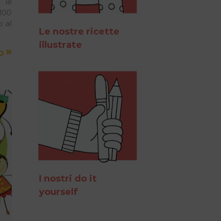
e le
100
o al
Le nostre ricette
illustrate
»
TO
I nostri do it
yourself