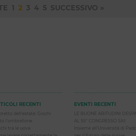
ne
TE
1
2
3
4
5
SUCCESSIVO »
TICOLI RECENTI
EVENTI RECENTI
libretto dell’estate: Giochi
LE BUONE ABITUDINI DESP
to l’ombrellone
AL 55° CONGRESSO SItI:
chi tra le uova
Insieme all’Università di Pad
e lavare correttamente la
per il futuro delle nuove