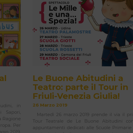
al
Le Buone Abitudini a
Teatro: parte il Tour in
Friuli-Venezia Giulia!
26 Marzo 2019
udini, in
i Sapori,
Martedì 26 marzo 2019 prende il via il pr
la Ragione
Tour Teatrale de Le Buone Abitudini co
ropa. Per
appuntamenti dedicati alle Scuole Primarie 
ggio 2019,