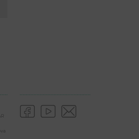
AR
ova