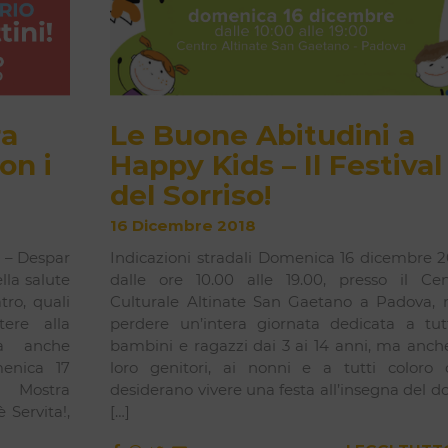
ra
Le Buone Abitudini a
on i
Happy Kids – Il Festival
del Sorriso!
16 Dicembre 2018
i – Despar
Indicazioni stradali Domenica 16 dicembre 2
lla salute
dalle ore 10.00 alle 19.00, presso il Cen
tro, quali
Culturale Altinate San Gaetano a Padova, 
tere alla
perdere un’intera giornata dedicata a tutt
ma anche
bambini e ragazzi dai 3 ai 14 anni, ma anch
menica 17
loro genitori, ai nonni e a tutti coloro 
a Mostra
desiderano vivere una festa all’insegna del d
 Servita!,
[…]