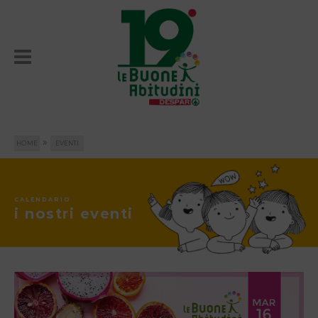
»
HOME
EVENTI
CALENDARIO
i nostri eventi