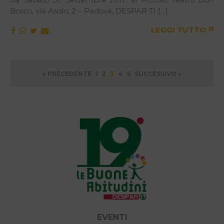
Bosco, via Asolo, 2 – Padova. DESPAR TI […]
»
LEGGI TUTTO
Paginazione
« PRECEDENTE
1
2
3
4
5
SUCCESSIVO »
degli
articoli
EVENTI