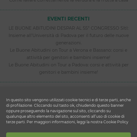
Come lavare correttamente la verdura e la frutta a casa
EVENTI RECENTI
LE BUONE ABITUDINI DESPAR AL 55° CONGRESSO SItI:
Insieme all’Università di Padova per il futuro delle nuove
generazioni.
Le Buone Abitudini on Tour a Verona e Bassano: corsi e
attività per genitori e bambini insieme!
Le Buone Abitudini on Tour a Padova: corsi e attività per
genitori e bambini insieme!
In questo sito vengono utilizzati cookie tecnici e di terze parti, anche
di profilazione. Cliccando sul tasto ok, chiudendo questo banner
oppure proseguendo la navigazione sul sito, cliccando su
qualunque altro elemento del sito, acconsenti all’uso di cookie di
terze parti. Per maggiori informazioni, leggi la nostra Cookie Policy
Copyright © 2026 Le Buone Abitudini