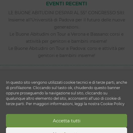
EVENTI RECENTI
LE BUONE ABITUDINI DESPAR AL 55° CONGRESSO SItI:
Insieme all’Università di Padova per il futuro delle nuove
generazioni.
Le Buone Abitudini on Tour a Verona e Bassano: corsi e
attività per genitori e bambini insieme!
Le Buone Abitudini on Tour a Padova: corsi e attività per
genitori e bambini insieme!
In questo sito vengono utilizzati cookie tecnici e di terze parti, anche
di profilazione. Cliccando sul tasto ok, chiudendo questo banner
oppure proseguendo la navigazione sul sito, cliccando su
qualunque altro elemento del sito, acconsenti all’uso di cookie di
terze parti. Per maggiori informazioni, leggi la nostra Cookie Policy
Copyright © 2026 Le Buone Abitudini
DESPAR ITALIA S.c. a r.l.
Accetta tutti
Via Ettore Cristoni 82 - 40033 - Casalecchio di Reno
(BO)