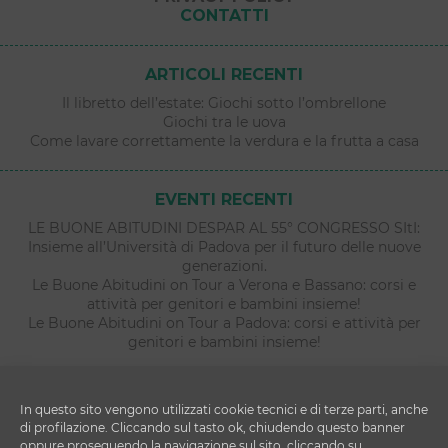
CONTATTI
ARTICOLI RECENTI
Il libretto dell’estate: Giochi sotto l’ombrellone
Giochi tra le uova
Come lavare correttamente la verdura e la frutta a casa
EVENTI RECENTI
LE BUONE ABITUDINI DESPAR AL 55° CONGRESSO SItI:
Insieme all’Università di Padova per il futuro delle nuove
generazioni.
Le Buone Abitudini on Tour a Verona e Bassano: corsi e
attività per genitori e bambini insieme!
Le Buone Abitudini on Tour a Padova: corsi e attività per
genitori e bambini insieme!
In questo sito vengono utilizzati cookie tecnici e di terze parti, anche
di profilazione. Cliccando sul tasto ok, chiudendo questo banner
oppure proseguendo la navigazione sul sito, cliccando su