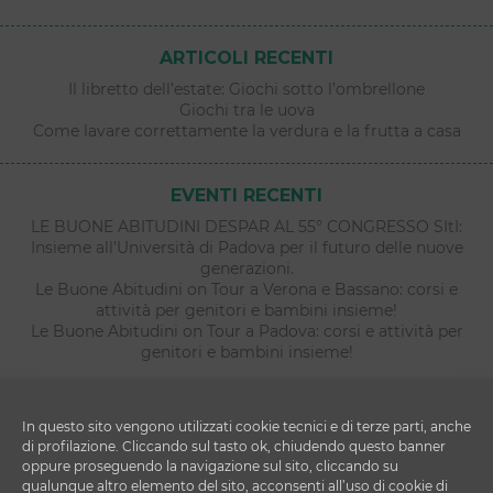
ARTICOLI RECENTI
Il libretto dell’estate: Giochi sotto l’ombrellone
Giochi tra le uova
Come lavare correttamente la verdura e la frutta a casa
EVENTI RECENTI
LE BUONE ABITUDINI DESPAR AL 55° CONGRESSO SItI:
Insieme all’Università di Padova per il futuro delle nuove
generazioni.
Le Buone Abitudini on Tour a Verona e Bassano: corsi e
attività per genitori e bambini insieme!
Le Buone Abitudini on Tour a Padova: corsi e attività per
genitori e bambini insieme!
In questo sito vengono utilizzati cookie tecnici e di terze parti, anche
di profilazione. Cliccando sul tasto ok, chiudendo questo banner
oppure proseguendo la navigazione sul sito, cliccando su
qualunque altro elemento del sito, acconsenti all’uso di cookie di