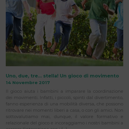
Uno, due, tre… stella! Un gioco di movimento
14 Novembre 2017
Il gioco aiuta i bambini a imparare la coordinazione
dei movimenti. Infatti, i piccoli, spinti dal divertimento,
fanno esperienza di una mobilità diversa, che possono
ritrovare nei momenti liberi a casa, o con gli amici. Non
sottovalutiamo mai, dunque, il valore formativo e
relazionale del gioco e incoraggiamo i nostri bambini a