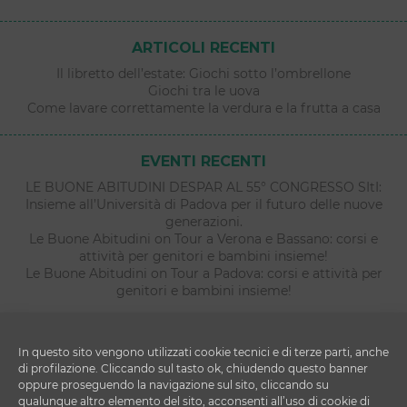
ARTICOLI RECENTI
Il libretto dell’estate: Giochi sotto l’ombrellone
Giochi tra le uova
Come lavare correttamente la verdura e la frutta a casa
EVENTI RECENTI
LE BUONE ABITUDINI DESPAR AL 55° CONGRESSO SItI:
Insieme all’Università di Padova per il futuro delle nuove
generazioni.
Le Buone Abitudini on Tour a Verona e Bassano: corsi e
attività per genitori e bambini insieme!
Le Buone Abitudini on Tour a Padova: corsi e attività per
genitori e bambini insieme!
In questo sito vengono utilizzati cookie tecnici e di terze parti, anche
di profilazione. Cliccando sul tasto ok, chiudendo questo banner
oppure proseguendo la navigazione sul sito, cliccando su
qualunque altro elemento del sito, acconsenti all’uso di cookie di