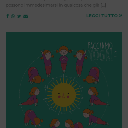
possono immedesimarsi in qualcosa che già […]
»
LEGGI TUTTO