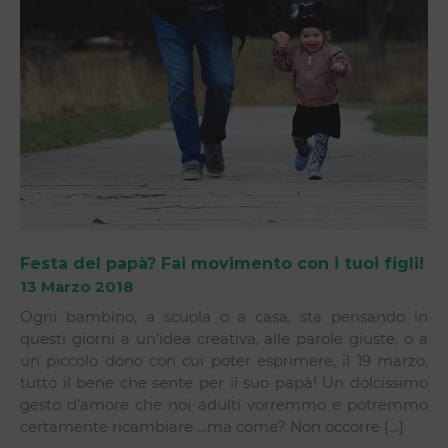
Festa del papà? Fai movimento con i tuoi figli!
13 Marzo 2018
Ogni bambino, a scuola o a casa, sta pensando in
questi giorni a un’idea creativa, alle parole giuste, o a
un piccolo dono con cui poter esprimere, il 19 marzo,
tutto il bene che sente per il suo papà! Un dolcissimo
gesto d’amore che noi adulti vorremmo e potremmo
certamente ricambiare …ma come? Non occorre […]