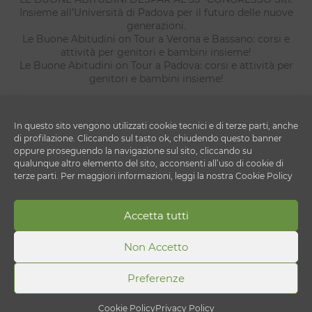
Insieme all’Università di Padova per il futuro delle nuove
generazioni.
Le Buone Abitudini on Tour a Verona e Bassano: corsi e
attività per genitori e bambini insieme!
Le Buone Abitudini on Tour a Padova: corsi e attività per
genitori e bambini insieme!
In questo sito vengono utilizzati cookie tecnici e di terze parti, anche
di profilazione. Cliccando sul tasto ok, chiudendo questo banner
oppure proseguendo la navigazione sul sito, cliccando su
qualunque altro elemento del sito, acconsenti all’uso di cookie di
terze parti. Per maggiori informazioni, leggi la nostra Cookie Policy
Copyright © 2026 Le Buone Abitudini
Accetta tutti
DESPAR ITALIA S.c. a r.l.
Via Ettore Cristoni 82 - 40033 - Casalecchio di Reno
(BO)
Non Accetto
P.IVA 00820910156
Preferenze
Cookie Policy
Privacy Policy