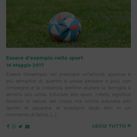
Essere d’esempio nello sport
16 Maggio 2017
Essere d’esempio nel praticare un’attività sportiva è
più semplice di quanto si possa pensare e può, con
l’impegno e la costanza, perfino aiutare la famiglia a
sentirsi più unita. Educare allo sport, infatti, significa
favorire la salute del corpo ma anche educare allo
spirito di squadra, al sostegno degli altri in un
momento di fatica, […]
»
LEGGI TUTTO