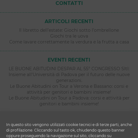
CONTATTI
ARTICOLI RECENTI
Il libretto dell’estate: Giochi sotto l’ombrellone
Giochi tra le uova
Come lavare correttamente la verdura e la frutta a casa
EVENTI RECENTI
LE BUONE ABITUDINI DESPAR AL 55° CONGRESSO SItI:
Insieme all’Università di Padova per il futuro delle nuove
generazioni.
Le Buone Abitudini on Tour a Verona e Bassano: corsi e
attività per genitori e bambini insieme!
Le Buone Abitudini on Tour a Padova: corsi e attività per
genitori e bambini insieme!
In questo sito vengono utilizzati cookie tecnici e di terze parti, anche
di profilazione. Cliccando sul tasto ok, chiudendo questo banner
oppure proseguendo la navigazione sul sito, cliccando su