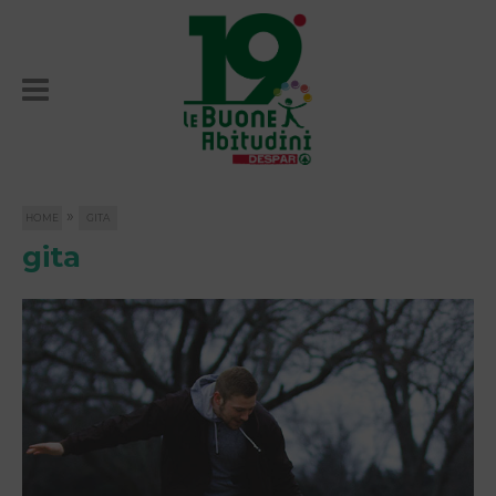
»
HOME
GITA
gita