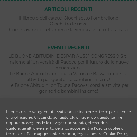
ARTICOLI RECENTI
Il libretto dell’estate: Giochi sotto l’ombrellone
Giochi tra le uova
Come lavare correttamente la verdura e la frutta a casa
EVENTI RECENTI
LE BUONE ABITUDINI DESPAR AL 55° CONGRESSO SItI:
Insieme all’Università di Padova per il futuro delle nuove
generazioni.
Le Buone Abitudini on Tour a Verona e Bassano: corsi e
attività per genitori e bambini insieme!
Le Buone Abitudini on Tour a Padova: corsi e attività per
genitori e bambini insieme!
In questo sito vengono utilizzati cookie tecnici e di terze parti, anche
di profilazione. Cliccando sul tasto ok, chiudendo questo banner
oppure proseguendo la navigazione sul sito, cliccando su
qualunque altro elemento del sito, acconsenti all’uso di cookie di
terze parti. Per maggiori informazioni, leggi la nostra Cookie Policy