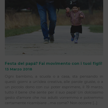
Festa del papà? Fai movimento con i tuoi figli!
13 Marzo 2018
Ogni bambino, a scuola o a casa, sta pensando in
questi giorni a un’idea creativa, alle parole giuste, o a
un piccolo dono con cui poter esprimere, il 19 marzo,
tutto il bene che sente per il suo papà! Un dolcissimo
gesto d’amore che noi adulti vorremmo e potremmo
certamente ricambiare …ma come? Non occorre […]