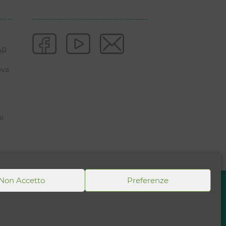
AR
ova
ni
Non Accetto
Preferenze