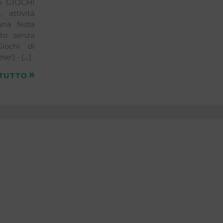
to GIOCHI
attività
una festa
tto senza
iochi di
e!) • […]
»
 TUTTO