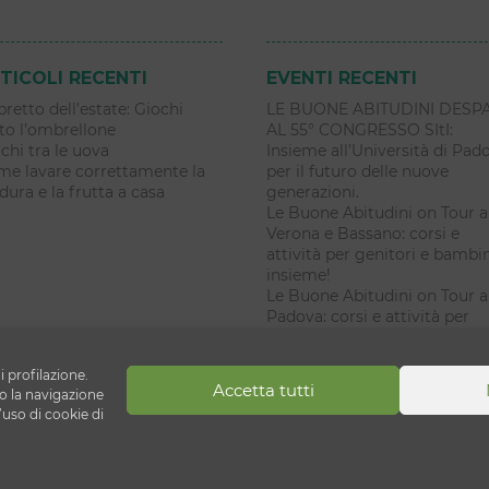
TICOLI RECENTI
EVENTI RECENTI
libretto dell’estate: Giochi
LE BUONE ABITUDINI DESP
to l’ombrellone
AL 55° CONGRESSO SItI:
chi tra le uova
Insieme all’Università di Pad
e lavare correttamente la
per il futuro delle nuove
dura e la frutta a casa
generazioni.
Le Buone Abitudini on Tour a
Verona e Bassano: corsi e
attività per genitori e bambi
insieme!
Le Buone Abitudini on Tour a
Padova: corsi e attività per
genitori e bambini insieme!
i profilazione.
Accetta tutti
ni
 la navigazione
’uso di cookie di
lecchio di Reno (BO)