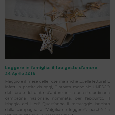
Leggere in famiglia: il tuo gesto d’amore
24 Aprile 2018
Maggio è il mese delle rose ma anche …della lettura! E
infatti, a partire da oggi, Giornata mondiale UNESCO
del libro e del diritto d’autore, inizia una straordinaria
campagna nazionale, nominata, per l’appunto, Il
Maggio dei Libri! Quest’anno il messaggio lanciato
dalla campagna è “Vo(g)liamo leggere!”, perché “la