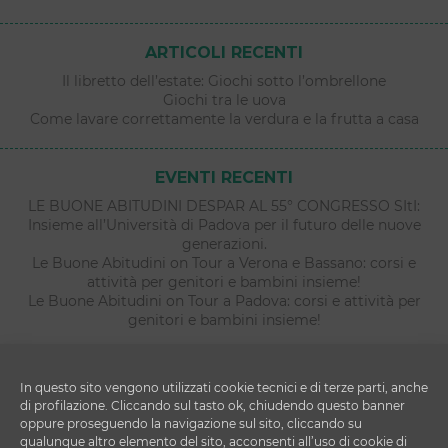
ARTICOLI RECENTI
Il libretto dell’estate: Giochi sotto l’ombrellone
Giochi tra le uova
Come lavare correttamente la verdura e la frutta a casa
EVENTI RECENTI
LE BUONE ABITUDINI DESPAR AL 55° CONGRESSO SItI:
Insieme all’Università di Padova per il futuro delle nuove
generazioni.
Le Buone Abitudini on Tour a Verona e Bassano: corsi e
attività per genitori e bambini insieme!
Le Buone Abitudini on Tour a Padova: corsi e attività per
genitori e bambini insieme!
In questo sito vengono utilizzati cookie tecnici e di terze parti, anche
di profilazione. Cliccando sul tasto ok, chiudendo questo banner
oppure proseguendo la navigazione sul sito, cliccando su
qualunque altro elemento del sito, acconsenti all’uso di cookie di