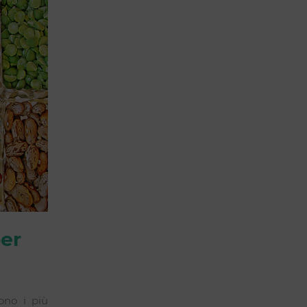
per
e
sono i più