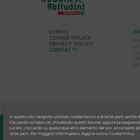
AR
EVENTI
COOKIE POLICY
Il 
PRIVACY POLICY
sot
CONTATTI
Gio
Com
ver
In questo sito vengono utilizzati cookie tecnici e di terze parti, anche d
Copyright © 2026 Le Buone Abitudi
Cliccando sul tasto ok, chiudendo questo banner oppure proseguendo
sul sito, cliccando su qualunque altro elemento del sito, acconsenti all
DESPAR ITALIA S.c. a r.l.
terze parti. Per maggiori informazioni, leggi la nostra Cookie Policy
Via Ettore Cristoni 82 - 40033 - Casa