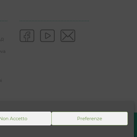
AR
ova
ni
Non Accetto
Preferenze