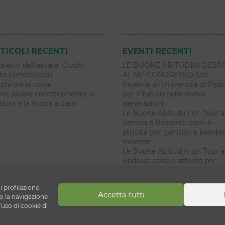
TICOLI RECENTI
EVENTI RECENTI
libretto dell’estate: Giochi
LE BUONE ABITUDINI DESP
to l’ombrellone
AL 55° CONGRESSO SItI:
chi tra le uova
Insieme all’Università di Pad
e lavare correttamente la
per il futuro delle nuove
dura e la frutta a casa
generazioni.
Le Buone Abitudini on Tour a
Verona e Bassano: corsi e
attività per genitori e bambi
insieme!
Le Buone Abitudini on Tour a
Padova: corsi e attività per
genitori e bambini insieme!
i profilazione.
Accetta tutti
ni
 la navigazione
’uso di cookie di
lecchio di Reno (BO)