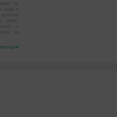
getali: ne
a quasi il
 quantità
 infatti,
veri”, e
durre la
»
 TUTTO