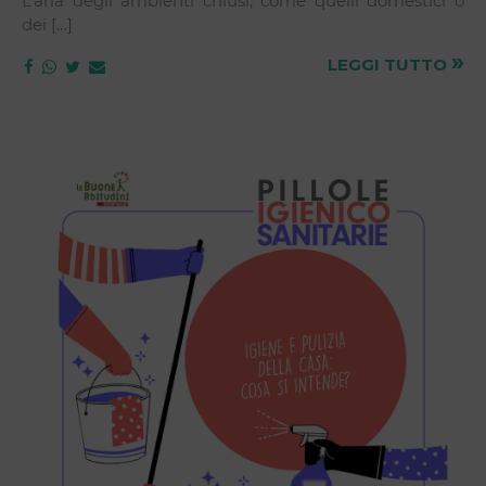
L’aria degli ambienti chiusi, come quelli domestici o
dei […]
»
LEGGI TUTTO