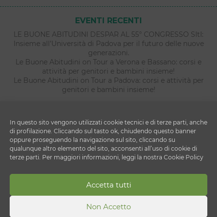
EVENTI RECENTI
LE BUONE ABITUDINI DESPAR AL 55° CONGRESSO SItI:
Insieme all’Università di Padova per il futuro delle nuove
generazioni.
Le Buone Abitudini on Tour a Verona e Bassano: corsi e
attività per genitori e bambini insieme!
Le Buone Abitudini on Tour a Padova: corsi e attività per
genitori e bambini insieme!
In questo sito vengono utilizzati cookie tecnici e di terze parti, anche
di profilazione. Cliccando sul tasto ok, chiudendo questo banner
oppure proseguendo la navigazione sul sito, cliccando su
qualunque altro elemento del sito, acconsenti all’uso di cookie di
terze parti. Per maggiori informazioni, leggi la nostra Cookie Policy
Copyright © 2026 Le Buone Abitudini
Accetta tutti
DESPAR ITALIA S.c. a r.l.
Via Ettore Cristoni 82 - 40033 - Casalecchio di Reno
(BO)
Non Accetto
P.IVA 00820910156