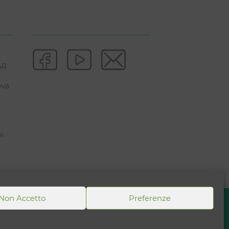
AR
ova
ni
Non Accetto
Preferenze