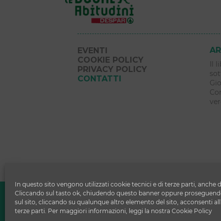
AR
EVENTI
COOKIE POLICY
Il 
PRIVACY POLICY
sot
CONTATTI
Gio
Com
ver
In questo sito vengono utilizzati cookie tecnici e di terze parti, anche d
Copyright © 2026 Le Buone Abitudi
Cliccando sul tasto ok, chiudendo questo banner oppure proseguendo
sul sito, cliccando su qualunque altro elemento del sito, acconsenti all
DESPAR ITALIA S.c. a r.l.
terze parti. Per maggiori informazioni, leggi la nostra Cookie Policy
Via Ettore Cristoni 82 - 40033 - Casa