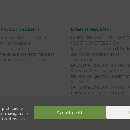
TICOLI RECENTI
EVENTI RECENTI
libretto dell’estate: Giochi
LE BUONE ABITUDINI DESP
to l’ombrellone
AL 55° CONGRESSO SItI:
chi tra le uova
Insieme all’Università di Pad
e lavare correttamente la
per il futuro delle nuove
dura e la frutta a casa
generazioni.
Le Buone Abitudini on Tour a
Verona e Bassano: corsi e
attività per genitori e bambi
insieme!
Le Buone Abitudini on Tour a
Padova: corsi e attività per
genitori e bambini insieme!
i profilazione.
Accetta tutti
ni
 la navigazione
’uso di cookie di
lecchio di Reno (BO)