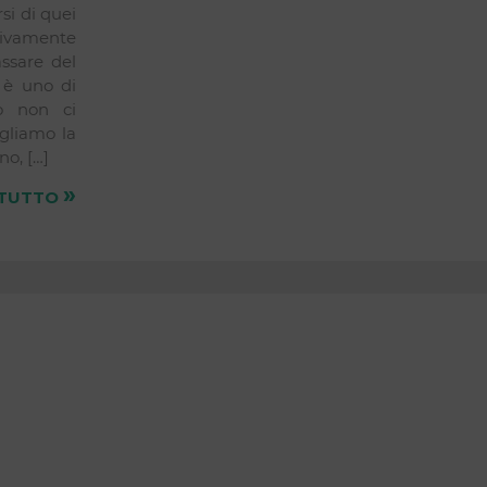
si di quei
tivamente
assare del
 è uno di
so non ci
gliamo la
o, […]
»
 TUTTO