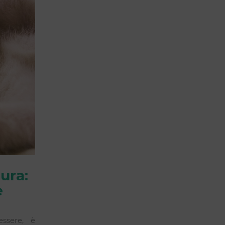
ura:
e
essere, è