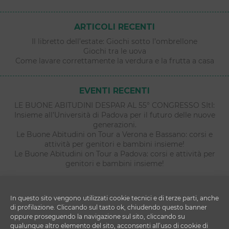
ARTICOLI RECENTI
Il libretto dell’estate: Giochi sotto l’ombrellone
Giochi tra le uova
Come lavare correttamente la verdura e la frutta a casa
EVENTI RECENTI
LE BUONE ABITUDINI DESPAR AL 55° CONGRESSO SItI:
Insieme all’Università di Padova per il futuro delle nuove
generazioni.
Le Buone Abitudini on Tour a Verona e Bassano: corsi e
attività per genitori e bambini insieme!
Le Buone Abitudini on Tour a Padova: corsi e attività per
genitori e bambini insieme!
In questo sito vengono utilizzati cookie tecnici e di terze parti, anche
di profilazione. Cliccando sul tasto ok, chiudendo questo banner
oppure proseguendo la navigazione sul sito, cliccando su
qualunque altro elemento del sito, acconsenti all’uso di cookie di