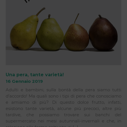
Una pera, tante varietà!
16 Gennaio 2019
Adulti e bambini, sulla bontà della pera siamo tutti
d’accordo! Ma quali sono i tipi di pera che conosciamo
e amiamo di più? Di questo dolce frutto, infatti,
esistono tante varietà, alcune più precoci, altre più
tardive, che possiamo trovare sui banchi del
supermercato nei mesi autunnali-invernali e che, in