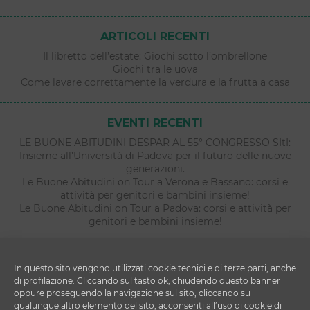
ARTICOLI RECENTI
Il libretto dell’estate: Giochi sotto l’ombrellone
Giochi tra le uova
Come lavare correttamente la verdura e la frutta a casa
EVENTI RECENTI
LE BUONE ABITUDINI DESPAR AL 55° CONGRESSO SItI:
Insieme all’Università di Padova per il futuro delle nuove
generazioni.
Le Buone Abitudini on Tour a Verona e Bassano: corsi e
attività per genitori e bambini insieme!
Le Buone Abitudini on Tour a Padova: corsi e attività per
genitori e bambini insieme!
In questo sito vengono utilizzati cookie tecnici e di terze parti, anche
di profilazione. Cliccando sul tasto ok, chiudendo questo banner
oppure proseguendo la navigazione sul sito, cliccando su
qualunque altro elemento del sito, acconsenti all’uso di cookie di