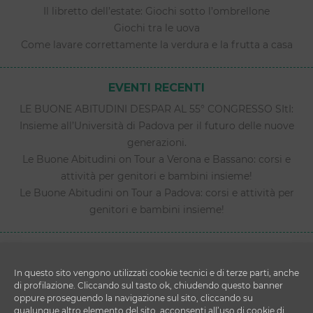
Il libretto dell’estate: Giochi sotto l’ombrellone
Giochi tra le uova
Come lavare correttamente la verdura e la frutta a casa
EVENTI RECENTI
LE BUONE ABITUDINI DESPAR AL 55° CONGRESSO SItI:
Insieme all’Università di Padova per il futuro delle nuove
generazioni.
Le Buone Abitudini on Tour a Verona e Bassano: corsi e
attività per genitori e bambini insieme!
Le Buone Abitudini on Tour a Padova: corsi e attività per
genitori e bambini insieme!
In questo sito vengono utilizzati cookie tecnici e di terze parti, anche
di profilazione. Cliccando sul tasto ok, chiudendo questo banner
oppure proseguendo la navigazione sul sito, cliccando su
qualunque altro elemento del sito, acconsenti all’uso di cookie di