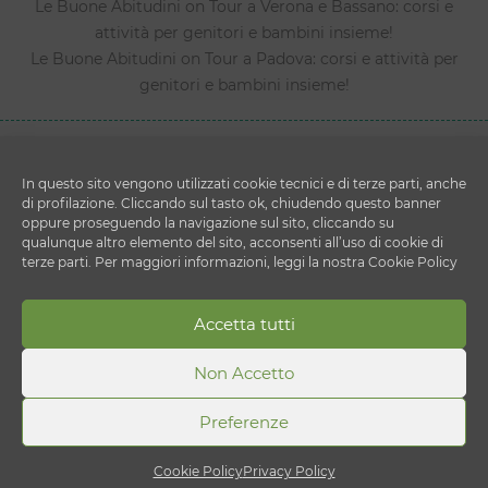
Le Buone Abitudini on Tour a Verona e Bassano: corsi e
attività per genitori e bambini insieme!
Le Buone Abitudini on Tour a Padova: corsi e attività per
genitori e bambini insieme!
In questo sito vengono utilizzati cookie tecnici e di terze parti, anche
di profilazione. Cliccando sul tasto ok, chiudendo questo banner
oppure proseguendo la navigazione sul sito, cliccando su
qualunque altro elemento del sito, acconsenti all’uso di cookie di
terze parti. Per maggiori informazioni, leggi la nostra Cookie Policy
Copyright © 2026 Le Buone Abitudini
DESPAR ITALIA S.c. a r.l.
Accetta tutti
Via Ettore Cristoni 82 - 40033 - Casalecchio di Reno
(BO)
Non Accetto
P.IVA 00820910156
Preferenze
Cookie Policy
Privacy Policy