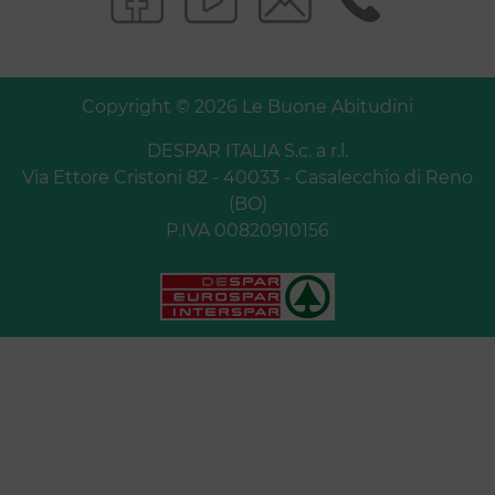
Copyright © 2026 Le Buone Abitudini
DESPAR ITALIA S.c. a r.l.
Via Ettore Cristoni 82 - 40033 - Casalecchio di Reno
(BO)
P.IVA 00820910156