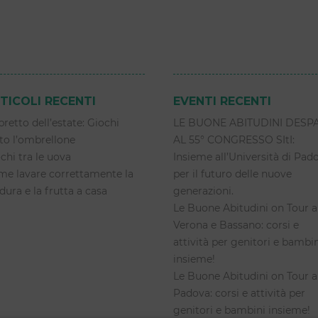
TICOLI RECENTI
EVENTI RECENTI
libretto dell’estate: Giochi
LE BUONE ABITUDINI DESP
to l’ombrellone
AL 55° CONGRESSO SItI:
chi tra le uova
Insieme all’Università di Pad
e lavare correttamente la
per il futuro delle nuove
dura e la frutta a casa
generazioni.
Le Buone Abitudini on Tour a
Verona e Bassano: corsi e
attività per genitori e bambi
insieme!
Le Buone Abitudini on Tour a
Padova: corsi e attività per
genitori e bambini insieme!