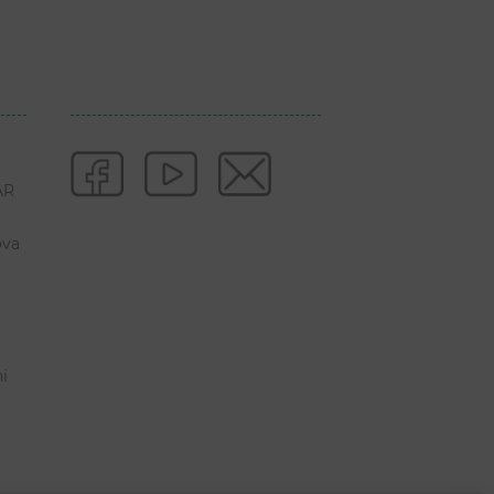
AR
ova
ni