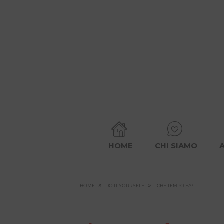
HOME
CHI SIAMO
»
»
HOME
DO IT YOURSELF
CHE TEMPO FA?