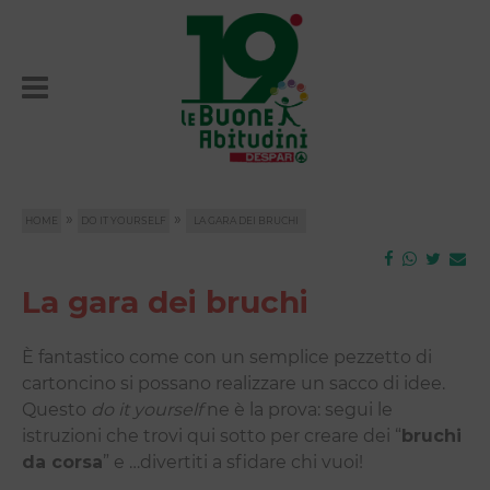
»
»
HOME
DO IT YOURSELF
LA GARA DEI BRUCHI
La gara dei bruchi
È fantastico come con un semplice pezzetto di
cartoncino si possano realizzare un sacco di idee.
Questo
do it yourself
ne è la prova: segui le
istruzioni che trovi qui sotto per creare dei “
bruchi
da corsa
” e …divertiti a sfidare chi vuoi!