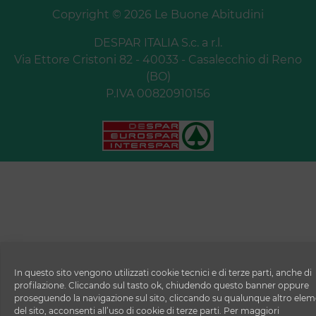
Copyright © 2026 Le Buone Abitudini
DESPAR ITALIA S.c. a r.l.
Via Ettore Cristoni 82 - 40033 - Casalecchio di Reno
(BO)
P.IVA 00820910156
In questo sito vengono utilizzati cookie tecnici e di terze parti, anche di
profilazione. Cliccando sul tasto ok, chiudendo questo banner oppure
proseguendo la navigazione sul sito, cliccando su qualunque altro ele
del sito, acconsenti all’uso di cookie di terze parti. Per maggiori